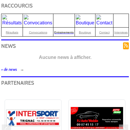
RACCOURCIS
Résultats
Convocations
Entrainements
Boutique
Contact
Interviews
NEWS
Aucune news à afficher.
+ de news
PARTENAIRES