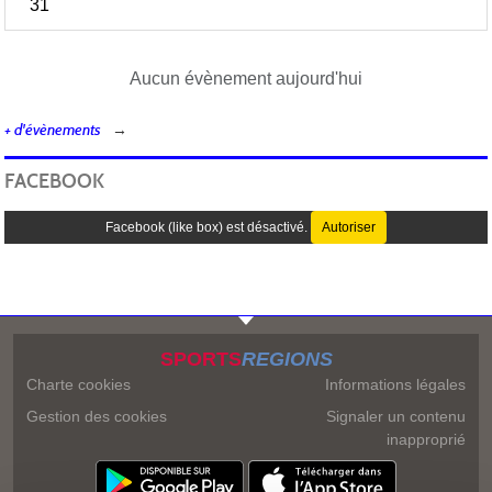
31
Aucun évènement aujourd'hui
+ d'évènements
FACEBOOK
Facebook (like box) est désactivé.
Autoriser
SPORTS
REGIONS
Charte cookies
Informations légales
Gestion des cookies
Signaler un contenu
inapproprié